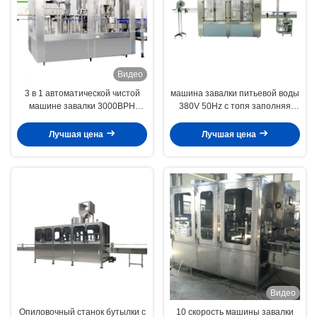
Видео
3 в 1 автоматической чистой
машина завалки питьевой воды
машине завалки 3000BPH
380V 50Hz с топя заполняя
питьевой воды для бутылки
герметизируя комбинацией
ЛЮБИМЦА пластиковой
Лучшая цена
Лучшая цена
Видео
Опиловочный станок бутылки с
10 скорость машины завалки