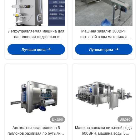
Легкоуправляемая машина для
Машина завалки 300BPH
наполнения жидкостью с
питьевой воды материала
мощностью 1000/2000/4000
SS304 для бутылки 5 галлонов
BPH 220В
Лучшая цена
Лучшая цена
Видео
Видео
Автоматическая машина 5
Машина завалки питьевой воды
галлонов разливая по бутылкам
600BPH, машина воды 5
Bph 1200 с экраном касания
галлонов разливая по бутылкам