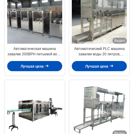
Видео
Автоматическая машина
Автоматический PLC машина
завалки 200BPH питьевой воды
завалки воды 20 литров,
для покрывать бутылки
машина 150BPH минеральной
воды разливая по бутылкам
Лучшая цена
Лучшая цена
Видео