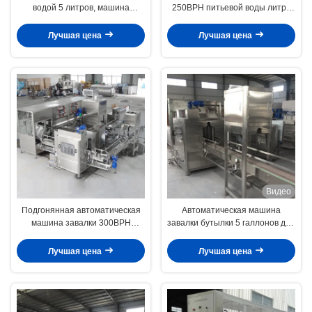
водой 5 литров, машина
250BPH питьевой воды литра
600BPH воды в бутылках
автоматическая
изготовляя
Лучшая цена
Лучшая цена
Видео
Подгонянная автоматическая
Автоматическая машина
машина завалки 300BPH
завалки бутылки 5 галлонов для
бутылки с водой 5 галлонов
бутылки ПК бутылки ЛЮБИМЦА
Лучшая цена
Лучшая цена