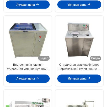
PLC
полноавтоматическая
Лучшая цена
Лучшая цена
Видео
Видео
Внутренняя внешняя
Стиральная машина бутылки
стиральная машина бутылки с
нержавеющей стали 304 Semi
водой для чистки бутылки ПК 5
автоматическая для бутылки 5
галлонов
галлонов
Лучшая цена
Лучшая цена