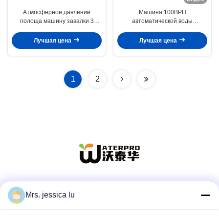
Атмосферное давление
Машина 100BPH
полоща машину завалки 3
автоматической воды
питьевой воды в 1
ЛЮБИМЦА 5 галлонов
многофункциональном
разливая по бутылкам с моя
Лучшая цена
Лучшая цена
покрывая функцией
1
2
Социальные сети
Mrs. jessica lu