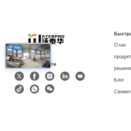
Быстра
О нас
продук
Социальные сети
решени
Блог
Свяжит