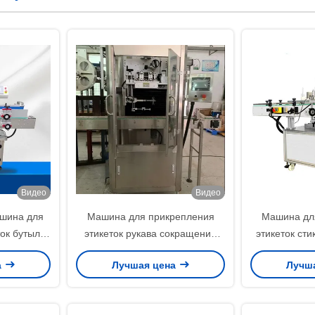
Видео
Видео
ашина для
Машина для прикрепления
Машина дл
ок бутылки
этикеток рукава сокращения
этикеток сти
дратных
бутылки 5 галлонов с мотором
личности то
а
Лучшая цена
Лучш
бутылок
сервопривода тоннеля
для бут
Erlenme