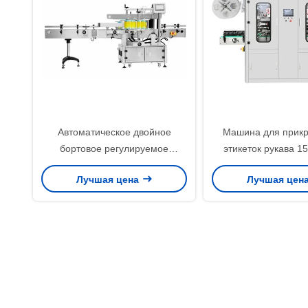
Автоматическое двойное
Машина для прик
бортовое регулируемое
этикеток рукава 1
машины для прикрепления
автоматическая с 
Лучшая цена
Лучшая цен
этикеток SS304 бутылки
сокращения жар
материальное Multi габаритное