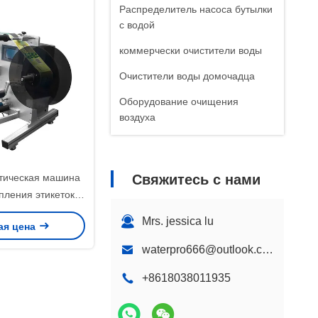
Распределитель насоса бутылки
с водой
коммерчески очистители воды
Очистители воды домочадца
Оборудование очищения
воздуха
тическая машина
Свяжитесь с нами
пления этикеток
углой бутылки с
Mrs. jessica lu
ая цена
ом касания
waterpro666@outlook.com
+8618038011935