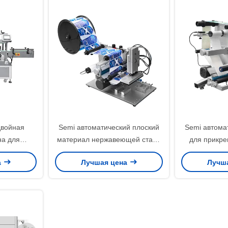
двойная
Semi автоматический плоский
Semi автома
на для
материал нержавеющей стали
для прикре
ок стикера
силы машины для
стикера кр
а
Лучшая цена
Лучш
мальная
прикрепления этикеток 90W
экран
бутылки