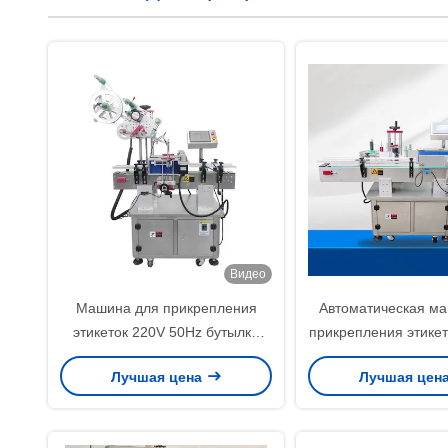
Видео
Машина для прикрепления
Автоматическая м
этикеток 220V 50Hz бутылки
прикрепления этикет
высокой точности для
стикера для ква
Лучшая цена
Лучшая цен
индустрии напитка еды
круглых пивных 