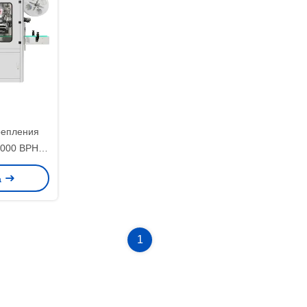
репления
5000 BPH
тоннелем
а
ы пара
1