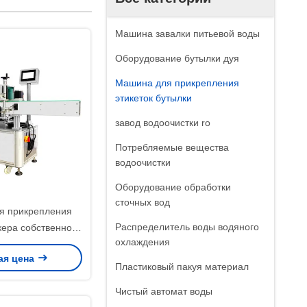
Машина завалки питьевой воды
Оборудование бутылки дуя
Машина для прикрепления
этикеток бутылки
завод водоочистки ro
Потребляемые вещества
водоочистки
Оборудование обработки
сточных вод
я прикрепления
Распределитель воды водяного
кера собственной
охлаждения
чности слипчивая
ая цена
ылки склянки
Пластиковый пакуя материал
yer круглой
Чистый автомат воды