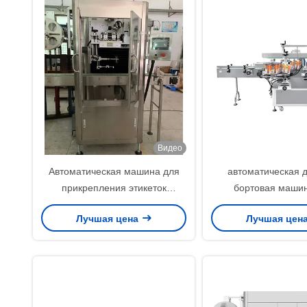
Видео
Автоматическая машина для
автоматическая 
прикрепления этикеток
бортовая маши
бутылки, Labeler рукава
прикрепления этикет
Лучшая цена
Лучшая цен
сокращения для бутылки 5
220V с 25m/мини
галлонов
скорость