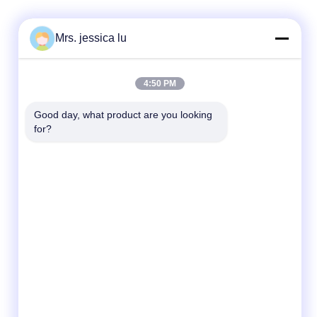
Mrs. jessica lu
Быстрый контакт
4:50 PM
Телефон
Good day, what product are you looking 
for?
86-180-3801-1935
Электронная почта
waterpro666@outlook.com
Адрес
ЗДАНИЕ ROOM811 TIANJI, ПАРК КИБЕР
и
TIANAN, CHEGONGMIAO, FUTIAN
ШЭНЬЧЖЭНЬ КИТАЙ