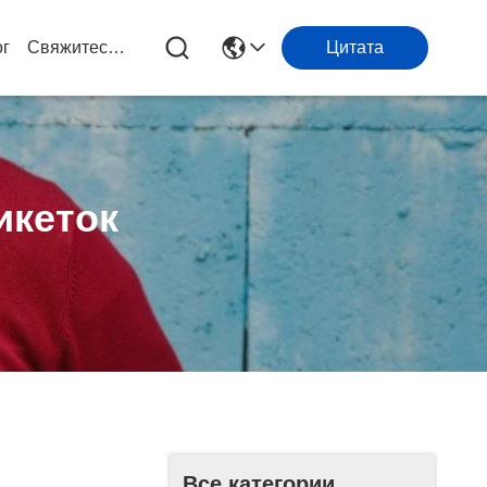
ог
Свяжитесь С Нами
Цитата
икеток
Все категории