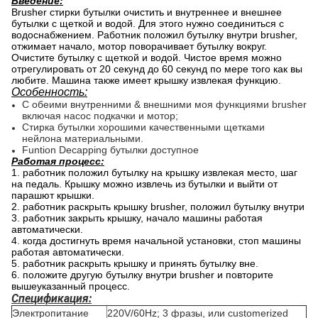
Введение:
Brusher стирки бутылки очистить и внутреннее и внешнее
бутылки с щеткой и водой. Для этого нужно соединиться с
водоснабжением. Работник положил бутылку внутри brusher,
отжимает начало, мотор поворачивает бутылку вокруг.
Очистите бутылку с щеткой и водой. Чистое время можно
отрегулировать от 20 секунд до 60 секунд по мере того как вы
любите. Машина также имеет крышку извлекая функцию.
Особенность:
С обеими внутренними & внешними моя функциями brusher
включая насос подкачки и мотор;
Стирка бутылки хорошими качественными щетками
нейлона материальными.
Funtion Decapping бутылки доступное
Работая процесс:
1. работник положил бутылку на крышку извлекая место, шаг
на педаль. Крышку можно извлечь из бутылки и выйти от
парашют крышки.
2. работник раскрыть крышку brusher, положил бутылку внутри
3. работник закрыть крышку, начало машины работая
автоматически.
4. когда достигнуть время начальной установки, стоп машины
работая автоматически.
5. работник раскрыть крышку и принять бутылку вне.
6. положите другую бутылку внутри brusher и повторите
вышеуказанный процесс.
Спецификация:
Электропитание
220V/60Hz; 3 фразы, или customerized