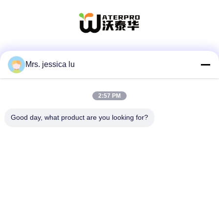
Социальные сети
Mrs. jessica lu
2:57 PM
Быстрый контакт
Good day, what product are you looking for?
Телефон
86-180-3801-1935
Электронная почта
waterpro666@outlook.com
Адрес
ЗДАНИЕ ROOM811 TIANJI, ПАРК КИБЕР TIANAN,
CHEGONGMIAO, FUTIAN ШЭНЬЧЖЭНЬ КИТАЙ