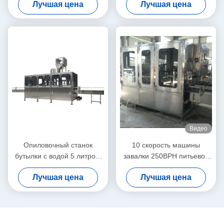
Лучшая цена
Лучшая цена
для бутылки ЛЮБИМЦА
комбинацией
пластиковой
Видео
Опиловочный станок
10 скорость машины
бутылки с водой 5 литров,
завалки 250BPH питьевой
машина 600BPH воды в
воды литра автоматическая
Лучшая цена
Лучшая цена
бутылках изготовляя