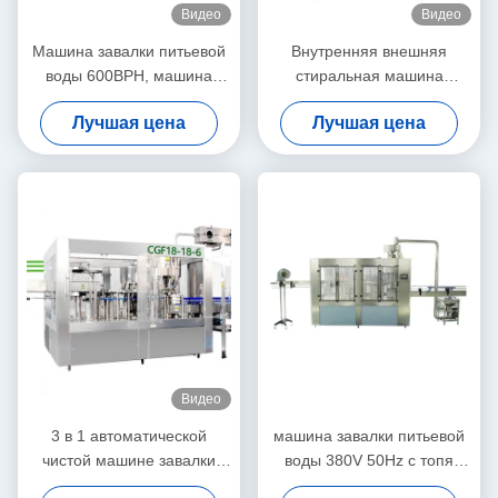
Видео
Видео
Машина завалки питьевой
Внутренняя внешняя
воды 600BPH, машина
стиральная машина
воды 5 галлонов разливая
бутылки с водой для чистки
Лучшая цена
Лучшая цена
по бутылкам
бутылки ПК 5 галлонов
полноавтоматическая
Видео
3 в 1 автоматической
машина завалки питьевой
чистой машине завалки
воды 380V 50Hz с топя
3000BPH питьевой воды
заполняя герметизируя