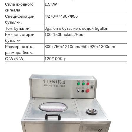
Сила входного
1.5KW
сигнала
Спецификации
Φ270×Φ490×Φ56
бутылки.
Том бутылки
3gallon к бутылке с водой 5gallon
Емкость стирки
100-150buckets/Hour
бутылки
Размер пакета
800x750x1210mm/950x920x1300mm
размера блока
G.W./N.W.
120/100Kg