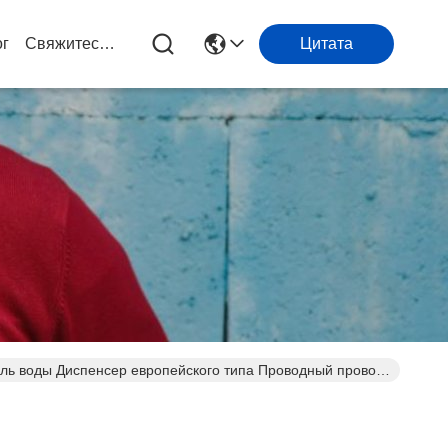
ог
Свяжитесь С Нами
Цитата
ь воды Диспенсер европейского типа Проводный провод