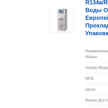
R134a/
Воды О
Европе
Прокла
Упаков
Наименован
Марки:
Номер Моде
МОК:
Цена:
Время Доста