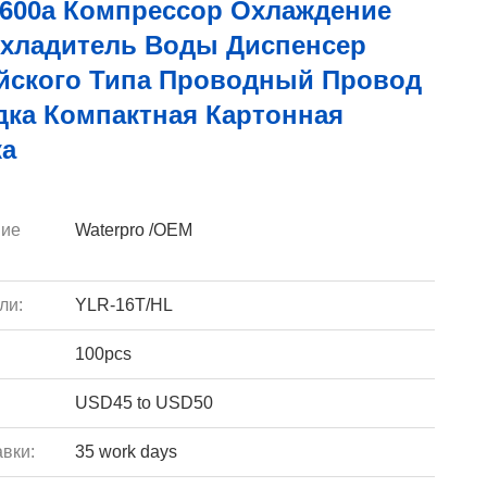
R600a Компрессор Охлаждение
хладитель Воды Диспенсер
йского Типа Проводный Провод
дка Компактная Картонная
ка
ие
Waterpro /OEM
ли:
YLR-16T/HL
100pcs
USD45 to USD50
вки:
35 work days