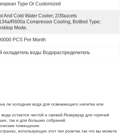
uropean Type Or Customized
t And Cold Water Cooler; 2/3faucets 
34a/R600a Compressor Cooling, Bottled Type; 
esktop Mode.
00000 PCS Per Month
 охладитель воды Водораспределитель
жна ли холодная вода для освежающего напитка или
 вода остается чистой и свежей.Резервуар для горячей
их, так и для больших собраний.
ерческие помещения.
транах, использующих этот тип розетки.так что вы можете