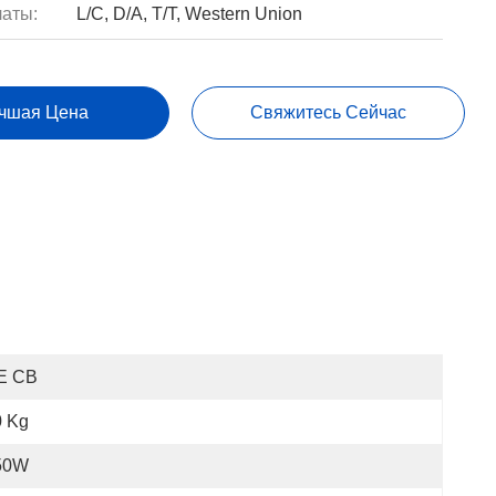
аты:
L/C, D/A, T/T, Western Union
чшая Цена
Свяжитесь Сейчас
E CB
0 Kg
50W