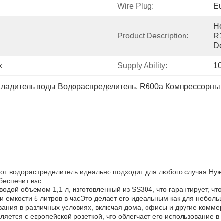
Wire Plug:
E
Ho
Product Description:
R1
D
x
Supply Ability:
1
ладитель воды Водораспределитель
, 
R600a Компрессорный
этот водораспределитель идеально подходит для любого случая.Ну
беспечит вас.
одой объемом 1,1 л, изготовленный из SS304, что гарантирует, что
 емкости 5 литров в часЭто делает его идеальным как для небольш
вания в различных условиях, включая дома, офисы и другие комм
тся с европейской розеткой, что облегчает его использование в с