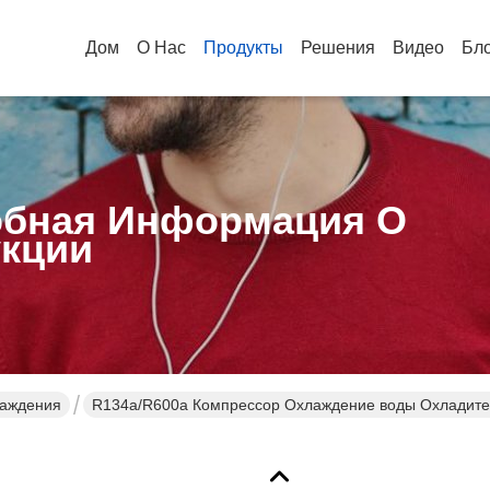
Дом
О Нас
Продукты
Решения
Видео
Бл
бная Информация О
кции
лаждения
R134a/R600a Компрессор Охлаждение воды Охладител
Прокладка компактная картонная упаковка