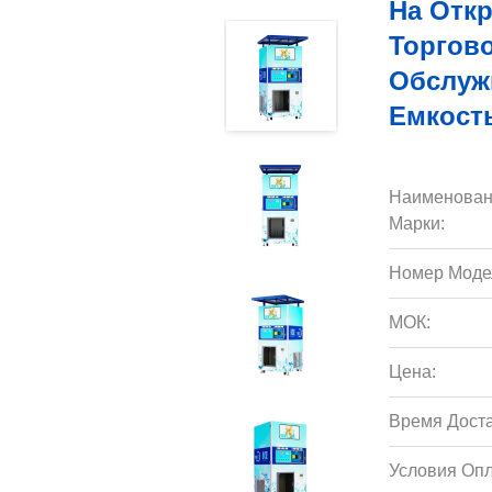
На Отк
Торгов
Обслуж
Емкост
Наименован
Марки:
Номер Моде
МОК:
Цена:
Время Доста
Условия Опл