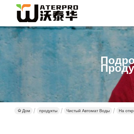
Подро
Проду
Дом
продукты
Чистый Автомат Воды
На откр