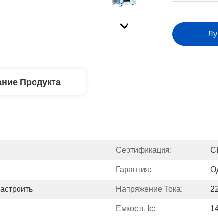
Лу
ние Продукта
Сертификация:
C
Гарантия:
О
астроить
Напряжение Тока:
2
Емкость Ic:
1