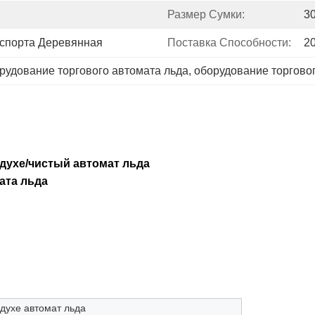
Размер Сумки:
3
кспорта Деревянная
Поставка Способности:
2
рудование торгового автомата льда
, 
оборудование торговог
духе/чистый автомат льда
ата льда
духе автомат льда