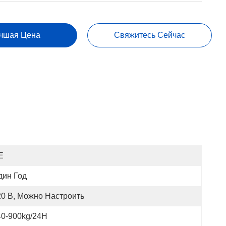
чшая Цена
Свяжитесь Сейчас
E
дин Год
20 В, Можно Настроить
40-900kg/24H