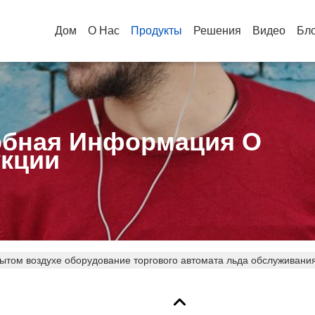
Дом
О Нас
Продукты
Решения
Видео
Бл
бная Информация О
кции
ытом воздухе оборудование торгового автомата льда обслуживани