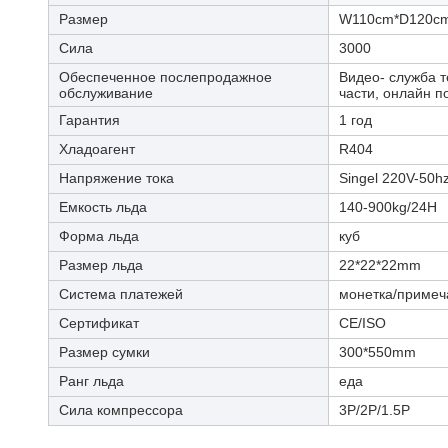
Размер
W110cm*D120c
Сила
3000
Обеспеченное послепродажное
Видео- служба 
обслуживание
части, онлайн п
Гарантия
1 год
Хладоагент
R404
Напряжение тока
Singel 220V-50h
Емкость льда
140-900kg/24H
Форма льда
куб
Размер льда
22*22*22mm
Система платежей
монетка/примеч
Сертификат
CE/ISO
Размер сумки
300*550mm
Ранг льда
еда
Сила компрессора
3P/2P/1.5P