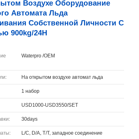
рытом Воздухе Оборудование
ого Автомата Льда
ивания Собственной Личности С
ью 900kg/24H
ие
Waterpro /OEM
ли:
На открытом воздухе автомат льда
1 набор
USD1000-USD3550/SET
вки:
30days
аты:
L/C, D/A, T/T, западное соединение