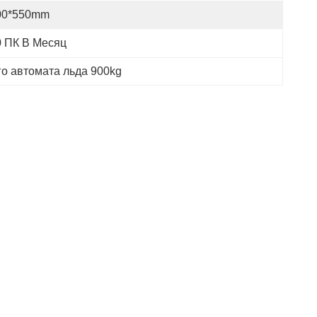
00*550mm
0 ПК В Месяц
о автомата льда 900kg