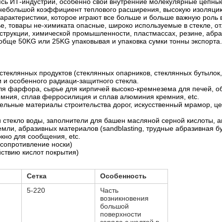
ИТ-индустрии, особенно свои внутренние молекулярные цепные ст
 небольшой коэффициент теплового расширения, высокую изоляцию
характеристики, которое играют все больше и больше важную роль 
 товары не-химиката опасные, широко используемые в стекле, отл
струкции, химической промышленности, пластмассах, резине, абраз
ообще 50KG или 25KG упаковывая и упаковка сумки тонны экспорт
 стеклянных продуктов (стеклянных опарников, стеклянных бутылок, с
и и особенного радиаци-защитного стекла.
для фарфора, сырье для кирпичей высоко-кремнезема для печей, о
ремния, сплав ферросилиция и сплав алюминия кремния, etc.
оительные материалы строительства дорог, искусственный мрамор,
и стекло воды, заполнители для башен масляной серной кислоты,
ли, абразивных материалов (sandblasting, трудные абразивная бум
кно для сообщения, etc.
 сопротивление носки)
йствию кислот покрытия)
Сетка
Особенность
5-220
Часть
возникновения
большой
поверхности