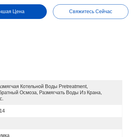
чшая Цена
Свяжитесь Сейчас
змягчая Котельной Воды Pretreatment, 
братный Осмоза, Размягчать Воды Из Крана, 
c.
14
умка