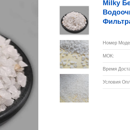
Milky 
Водооч
Фильтр
Номер Моде
МОК:
Время Доста
Условия Опл