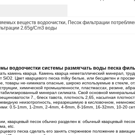
ляемых веществ водоочистки
, 
Песок фильтрации потребляе
льтрации 2.65g/Cm3 воды
емы водоочистки системы размягчать воды песка филь
ать камень кварца. Камень кварца неметаллический минерал, тру
 SiO2. Цвет кварцевого песка milky белые, или бесцветен и просв
 товары не-химиката опасные, широко используемые в стекле, от
струкции, химической промышленности, пластмассах, резине, абра
стабилизированный минерал силиката. Свой основной минеральный 
новатости 7., блеск тавота, плотность 2,65, насыпная плотность (
чевидную неизотропность, неразрешимую в кисловочном, немножко 
: 0.5-1mm, 1-2mm, 2-4mm, 4-8mm, 8-16mm, 16-32mm, 10-20 сетка, 
рии, кварцевый песок обычно разделен в: обычный кварцевый песо
а, etc.
рцевого песка сделать его занять стержневое положение в авиации