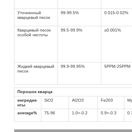
Уточненный
99-99.5%
0.015-0.02%
кварцевый песок
Кварцевый песок
99.5-99.9%
≤0.001%
особой чистоты
Жидкий кварцевый
99.9-99.95%
5PPM-25PPM
песок
Порошок кварца
ингредие
SiO2
AI2O3
Fe203
M
нты
average%
75-96
1.0+-0.2
0.9+-0.3
0.