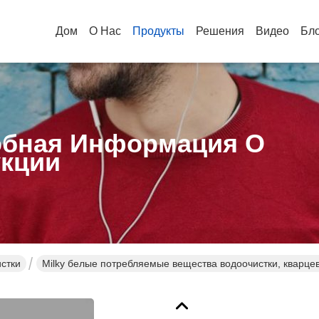
Дом
О Нас
Продукты
Решения
Видео
Бл
бная Информация О
кции
стки
Milky белые потребляемые вещества водоочистки, кварце