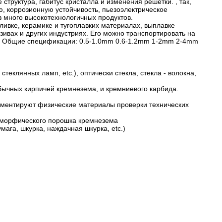
руктура, габитус кристалла и изменения решетки. , так,
, коррозионную устойчивость, пьезоэлектрическое
в много высокотехнологичных продуктов.
ивке, керамике и тугоплавких материалах, выплавке
ивах и других индустриях. Его можно транспортировать на
а. Общие спецификации: 0.5-1.0mm 0.6-1.2mm 1-2mm 2-4mm
теклянных ламп, etc.), оптически стекла, стекла - волокна,
бычных кирпичей кремнезема, и кремниевого карбида.
 цементируют физические материалы проверки технических
 аморфического порошка кремнезема
ага, шкурка, наждачная шкурка, etc.)