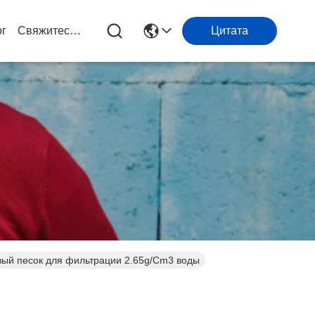
ог
Свяжитесь С Нами
Цитата
вый песок для фильтрации 2.65g/Cm3 воды