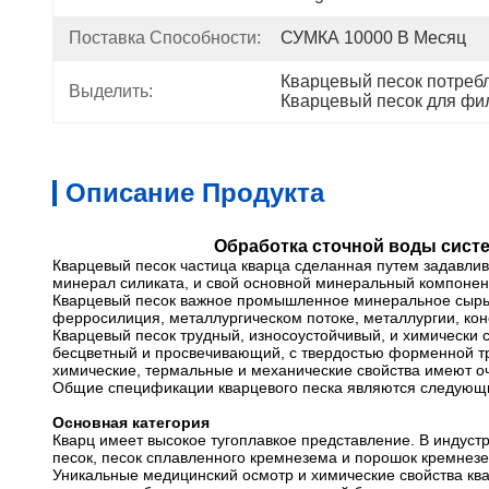
Поставка Способности:
СУМКА 10000 В Месяц
Кварцевый песок потреб
Выделить:
Кварцевый песок для фи
Описание Продукта
Обработка сточной воды сист
Кварцевый песок частица кварца сделанная путем задавлив
минерал силиката, и свой основной минеральный компонент
Кварцевый песок важное промышленное минеральное сырье,
ферросилиция, металлургическом потоке, металлургии, кон
Кварцевый песок трудный, износоустойчивый, и химически 
бесцветный и просвечивающий, с твердостью форменной трещи
химические, термальные и механические свойства имеют о
Общие спецификации кварцевого песка являются следующими
Основная категория
Кварц имеет высокое тугоплавкое представление. В индуст
песок, песок сплавленного кремнезема и порошок кремнезем
Уникальные медицинский осмотр и химические свойства ква