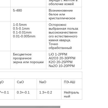
заряда с желтой в
оболочке кожей
5-480
Возникновение
белое или
кристаллическое
1-0.5mm
Осторожно
0.5-0.1mm
выбранная польза
0.1-0.01mm
высококачественн
0.01-0.005mm
ого естественного
камня кварца.
Точно
обработанный
Бесцветное
LiO 1-2PPM
прозрачное
AI2O3 20-30PPM
зерна или порошки
K2O 20-25PPM
Na2O 10-20PPM
gO
CaO
NaO
ПЭ-АШ
7+-0.1
0.3+-0.1
1.3+-0.2
Нейтраль
ный