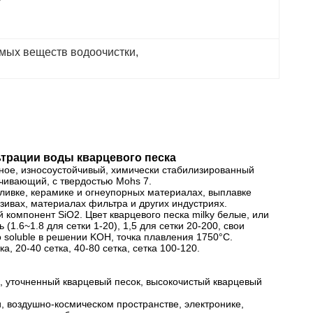
мых веществ водоочистки
, 
трации воды кварцевого песка
дное, износоустойчивый, химически стабилизированный
ечивающий, с твердостью Mohs 7.
ливке, керамике и огнеупорных материалах, выплавке
зивах, материалах фильтра и других индустриях.
компонент SiO2. Цвет кварцевого песка milky белые, или
1.6~1.8 для сетки 1-20), 1,5 для сетки 20-200, свои
soluble в решении KOH, точка плавления 1750°C.
20-40 сетка, 40-80 сетка, сетка 100-120.
к, уточненный кварцевый песок, высокочистый кварцевый
, воздушно-космическом пространстве, электронике,