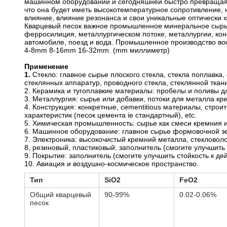
машинном оборудовании и сегодняшней быстро превращаясь 
что она будет иметь высокотемпературное сопротивление,
влияние, влияние резонанса и свои уникальные оптически 
Кварцевый песок важное промышленное минеральное сырье,
ферросилиция, металлургическом потоке, металлургии, кон
автомобиле, поезд и вода. Промышленное производство в
4-8mm 8-16mm 16-32mm. (mm миллиметр)
Применение
1.
Стекло: главное сырье плоского стекла, стекла поплавка,
стеклянных аппаратур, проводного стекла, стеклянной ткан
2. Керамика и тугоплавкие материалы: пробелы и поливы 
3. Металлургия: сырье или добавки, потоки для металла к
4. Конструкция: конкретные, cementitious материалы, стр
характеристик (песок цемента ie стандартный), etc.
5. Химическая промышленность: сырье как смеси кремния 
6. Машинное оборудование: главное сырье формовочной зем
7. Электроника: высокочистый кремний металла, стекловоло
8, резиновый, пластиковый: заполнитель (смогите улучшить
9. Покрытие: заполнитель (смогите улучшить стойкость к де
10. Авиация и воздушно-космическое пространство.
Тип
SiO2
FeO2
Общий кварцевый
90-99%
0.02-0.06%
песок