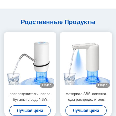
Родственные Продукты
Видео
Видео
распределитель насоса
материал ABS качества
бутылки с водой 8W
еды распределителя
2.4L/Min 1200mAh с
насоса бутылки с водой
Лучшая цена
Лучшая цена
декоративным скашивает
1.6L/Min 1200mAh