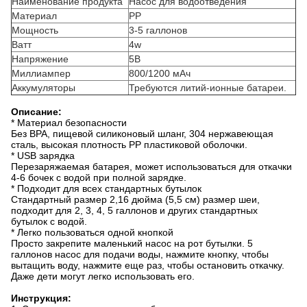
Наименование продукта
Насос для водоотведения
Материал
PP
Мощность
3-5 галлонов
Ватт
4w
Напряжение
5В
Миллиампер
800/1200 мАч
Аккумуляторы
Требуются литий-ионные батареи.
Описание:
* Материал безопасности
Без BPA, пищевой силиконовый шланг, 304 нержавеющая
сталь, высокая плотность PP пластиковой оболочки.
* USB зарядка
Перезаряжаемая батарея, может использоваться для откачки
4-6 бочек с водой при полной зарядке.
* Подходит для всех стандартных бутылок
Стандартный размер 2,16 дюйма (5,5 см) размер шеи,
подходит для 2, 3, 4, 5 галлонов и других стандартных
бутылок с водой.
* Легко пользоваться одной кнопкой
Просто закрепите маленький насос на рот бутылки. 5
галлонов насос для подачи воды, нажмите кнопку, чтобы
вытащить воду, нажмите еще раз, чтобы остановить откачку.
Даже дети могут легко использовать его.
Инструкция: