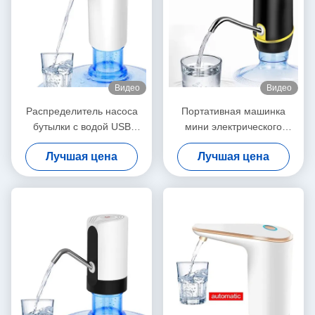
Видео
Видео
Распределитель насоса
Портативная машинка
бутылки с водой USB
мини электрического
перезаряжаемые
распределителя насоса
Лучшая цена
Лучшая цена
автоматический для
бутылки с водой
барбекю Outdoors
перезаряжаемые для дома