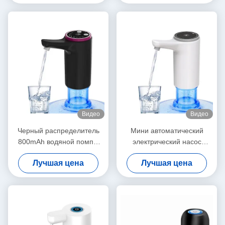
верхнюю часть
Видео
Видео
Черный распределитель
Мини автоматический
800mAh водяной помпы
электрический насос
USB перезаряжаемые для
кувшина воды,
Лучшая цена
Лучшая цена
домашнего офиса
портативный
перезаряжаемые
распределитель воды